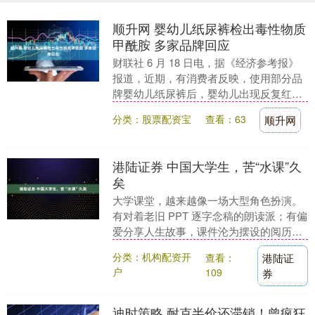
顺升网 婴幼儿纸尿裤检出毒性物质
甲酰胺 多家品牌回应
财联社 6 月 18 日电，据《经济参考报》
报道，近期，有消费者反映，使用部分品
牌婴幼儿纸尿裤后，婴幼儿出现反复红臀
乃至皮肤破溃，停用后症状明显缓解。为
分类：股票配资宝
查看：63
顺升网
核实投诉....
港陆证券 中国大学生，苦“水课”久
矣
大学课堂，越来越像一场大型角色扮演。
有对着老旧 PPT 逐字念稿的朗读派；有偏
爱分享人生故事，课件沦为摆设的阅历
派；还有主打分组讨论，讲课全靠学生发
分类：机构配资开
查看：
港陆证
挥的互动派....
户
109
券
迪时策略 耐克半价还滞销！曾疯狂