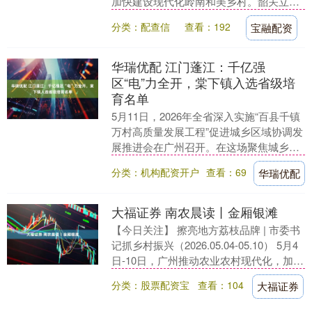
加快建设现代化岭南和美乡村。韶关立足
生态资源禀赋，推动油茶全产业链发展。
分类：配查信
查看：192
宝融配资
汕尾推进....
华瑞优配 江门蓬江：千亿强
区“电”力全开，棠下镇入选省级培
育名单
5月11日，2026年全省深入实施“百县千镇
万村高质量发展工程”促进城乡区域协调发
展推进会在广州召开。在这场聚焦城乡区
域协调发展，兼具“三年成效大考”与吹
分类：机构配资开户
查看：69
华瑞优配
响“五....
大福证券 南农晨读丨金厢银滩
【今日关注】 擦亮地方荔枝品牌 | 市委书
记抓乡村振兴（2026.05.04-05.10） 5月4
日-10日，广州推动农业农村现代化，加快
建设现代化岭南和美乡村....
分类：股票配资宝
查看：104
大福证券