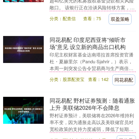
超40亿美元的私募股权基金贷款相关风险
敞口。 该银行正在洽谈风险转移方案，该
方案将允许其保留资产负债表上由私募股
分类：配查信
查看：75
双盈策略
权基金资产支....
同花易配 印度尼西亚将“倾听市
场”意见 设立新的商品出口机构
印尼主权财富基金达南塔拉首席投资官潘
杜・夏赫里尔（Pandu Sjahrir，）表示，
本周一则突发公告令贸易商与生产商倍感
困惑，目前印尼在筹建关键大宗商品出口
分类：股票配资宝
查看：142
同花易配
机....
同花易配 野村证券预测：随着通胀
上升 美联储2026年不会降息
野村证券预计，美联储将在2026年维持利
率不变，因为通胀走高以及美联储官员对
宽松政策的支持力度减弱，降低了短期内
降息的可能性。野村证券在5月21日发布