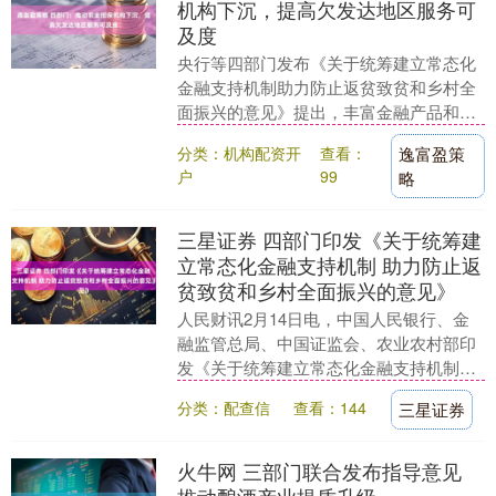
机构下沉，提高欠发达地区服务可
及度
央行等四部门发布《关于统筹建立常态化
金融支持机制助力防止返贫致贫和乡村全
面振兴的意见》提出，丰富金融产品和服
务模式。各金融机构要聚焦吸纳就业能力
分类：机构配资开
查看：
逸富盈策
强、带动增收效果....
户
99
略
三星证券 四部门印发《关于统筹建
立常态化金融支持机制 助力防止返
贫致贫和乡村全面振兴的意见》
人民财讯2月14日电，中国人民银行、金
融监管总局、中国证监会、农业农村部印
发《关于统筹建立常态化金融支持机制助
力防止返贫致贫和乡村全面振兴的意
分类：配查信
查看：144
三星证券
见》，《意见》要求....
火牛网 三部门联合发布指导意见