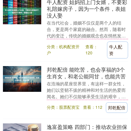
牛人配资 姑妈招上门女婿，不要彩
礼陪嫁房子，因为一个条件，表姐
没人娶
在当代社会，婚姻不仅仅是两个人的结
合，更是两个家庭的融合。然而，随着时
代的变迁，传统的婚姻观念也在悄然发生
着变化。今天，我们就来探讨一下，当一
分类：机构配资开
查看：
牛人配
个家庭为了招上门女....
户
120
资
邦乾配倍 能吃苦，也会享福的3个
生肖女，和老公能同甘，也能共苦
在浩瀚的星座世界里，有这样一群女性，
她们以坚韧不拔的精神和对生活的热爱而
闻名。她们不仅能够承受生活的艰辛，更
能享受生活中的甜蜜。今天，我们就来探
分类：股票配资宝
查看：112
邦乾配倍
讨一下这三个生肖....
逸富盈策略 四部门：推动农业担保