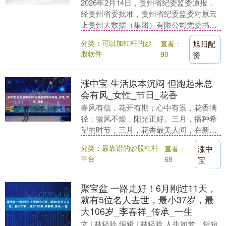
2026年2月14日，贵州省纪委监委通报，
经贵州省委批准，贵州省纪委监委对原云
上贵州大数据（集团）有限公司党委书
记、董事长徐昊严重违纪违法问题进行了
分类：可以加杠杆的炒
查看：
旭阳配
立案审查调查....
股软件
90
资
涨中宝 生活原本沉闷 但跑起来总
会有风_女性_节日_花香
春风有信，花开有期；心中有景，花香满
径；微风不燥，阳光正好。三月，播种希
望的时节，三月，花香最美人间，在新时
代的旋律中，第115个“三八国际妇女节”踏
分类：最靠谱的炒股杠杆
查看：
涨中
春风如约而....
平台
68
宝
聚宝盆 一路走好！6月刚过11天，
就有5位名人去世，最小37岁，最
大106岁_李春祥_传承_一生
文 | 林轻吟 编辑 | 林轻吟 人生如梦，短短