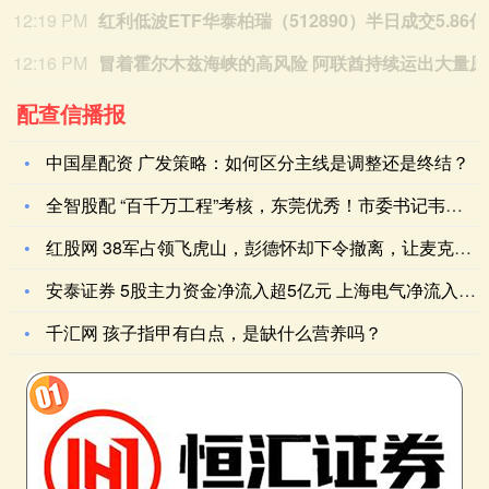
12:19 PM
红利低波E
12:16 PM
冒着霍
配查信播报
中国星配资 广发策略：如何区分主线是调整还是终结？
全智股配 “百千万工程”考核，东莞优秀！市委书记韦皓“晒”成
红股网 38军占领飞虎山，彭德怀却下令撤离，让麦克阿瑟误以为
安泰证券 5股主力资金净流入超5亿元 上海电气净流入超7亿元
千汇网 孩子指甲有白点，是缺什么营养吗？