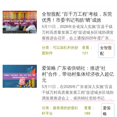
全智股配 “百千万工程”考核，东莞
优秀！市委书记韦皓“晒”成效
5月11日，2026年全省深入实施“百县千镇
万村高质量发展工程”促进城乡区域协调发
展推进会召开，会上通报2025年度广东省
实施“百千万工程”考核评价结果，东莞
分类：可以加杠杆的炒
查看：
全智股
获....
股软件
121
配
爱策略 广东省供销社：推进“社
村”合作，带动村集体经济收入超亿
元
5月11日，在2026年广东省深入实施“百县
千镇万村高质量发展工程”促进城乡区域协
调发展推进会上，省供销社党组书记、理
事会主任叶梅芬汇报了推进“社村”合作助
分类：最靠谱的炒股杠
查看：
爱策
力新....
杆平台
189
略