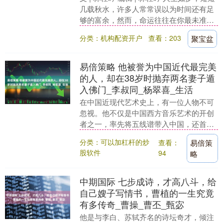
几载秋水，许多人常常误以为时间还有足
够的富余，然而，命运往往在你最未准备
的时候，带来突如其来的变故，带走了生
分类：机构配资开户
查看：203
聚宝盆
机，....
易倍策略 他被誉为中国近代最完美
的人，却在38岁时抛弃两名妻子遁
入佛门_李叔同_杨翠喜_生活
在中国近现代艺术史上，有一位人物不可
忽视。他不仅是中国西方音乐艺术的开创
者之一，率先将五线谱带入中国，还首次
用人体模特进行油画创作，开创了我国油
分类：可以加杠杆的炒
查看：
易倍策
画的先河。此外，....
股软件
94
略
中期国际 七步成诗，才高八斗，给
自己嫂子写情书，曹植的一生究竟
有多传奇_曹操_曹丕_甄宓
他是与李白、苏轼齐名的诗坛奇才，倾注