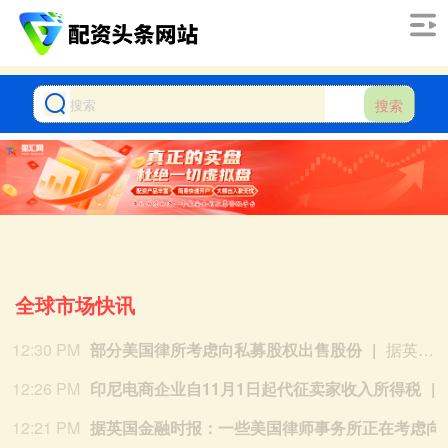
搜索
全球市场快讯
12:30 PM
部分美国律所考虑向私募股权出售股份
据英国《金融时报》援引知情人士消息，保罗·韦斯（Paul Weiss）、奎因·埃马纽埃尔（Quinn Emanuel）和普罗斯考厄（Proskauer）等美国律师事务所曾探讨将业务股份出售给私募股权（PE）集团的可能性。 知情人士透露，奎因·埃马纽埃尔已与古根海姆证券（Guggenheim Securities）就潜在的私人投资方案进行了沟通，但该律所尚未做出任何决定，也未启动出售流程。 保罗·韦斯管理层在过去数月内曾与新山资本（New Mountain Capital）会面。该公司表示，数月前应其业务合作机构的要求，听取了一些投资提案，但补充称：“目前我们并未推进此类事项。” 普罗斯考厄至少与一家私募股权公司会面，讨论了管理服务组织（MSO）架构问题；而怀特&凯斯（White & Case）也在研究相关结构。两家律所均拒绝向媒体置评。
12:26 PM
印尼电商企业自11月1日起代征卖家收入所得税
12:21 PM
据英国金融时报：一些美国