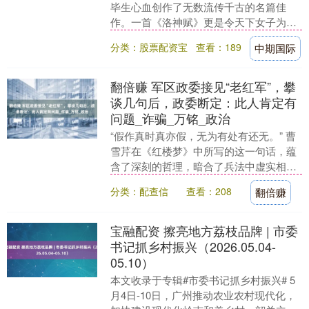
毕生心血创作了无数流传千古的名篇佳
作。一首《洛神赋》更是令天下女子为之
倾倒，争相赞美他的文学才华与独特风
分类：股票配资宝
查看：189
中期国际
采。 这位文坛上的翘....
翻倍赚 军区政委接见“老红军”，攀
谈几句后，政委断定：此人肯定有
问题_诈骗_万铭_政治
“假作真时真亦假，无为有处有还无。” 曹
雪芹在《红楼梦》中所写的这一句话，蕴
含了深刻的哲理，暗合了兵法中虚实相生
的精髓。行军打仗，兵法策略至关重要，
分类：配查信
查看：208
翻倍赚
而现实生活中....
宝融配资 擦亮地方荔枝品牌 | 市委
书记抓乡村振兴（2026.05.04-
05.10）
本文收录于专辑#市委书记抓乡村振兴# 5
月4日-10日，广州推动农业农村现代化，