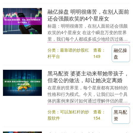
融亿操盘 明明很痛苦，在别人面前
还会强颜欢笑的4个星座女
标题：明明很痛苦，在别人面前还会强颜
欢笑的4个星座女 在这个瞬息万变的世界
里，我们每个人都或多或少地经历过痛苦
与挑战。然而，面对这些不期而至的阴
分类：最靠谱的炒股杠
查看：
融亿操
霾，有些人选择勇....
杆平台
149
盘
黑马配资 婆婆主动来帮她带孩子，
但老公的做法，却让她决定离婚
在星座的世界里，每个星座都有其独特的
性格和行为模式。今天，让我们以一个具
体的案例来探讨如何通过理解伴侣的星座
特性，来更好地处理家庭关系中的冲突。
分类：可以加杠杆的炒
查看：
黑马配
首先，我们来看....
股软件
154
资