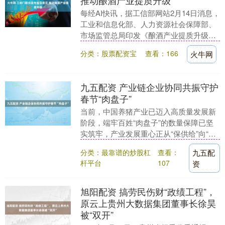
推动酿酒产业提质升级
每经AI快讯，据工信部网站2月14日消息，
工业和信息化部、人力资源社会保障部、
市场监管总局印发《酿酒产业提质升级指
导意见（2026—2030年）》。意见提出，
分类：股票配资宝
查看：166
火牛网
到....
九五配资 产业链企业协同共振守护
春节“肉盘子”
当前，中国养猪产业已迈入高质量发展新
阶段，端牢百姓“肉盘子”的数量保障已坚
实筑牢，产业发展重心正从“保供给”向“提
品质、优价格”稳步迈进，着力实现猪
分类：最靠谱的炒股杠
查看：
九五配
肉“物美价廉....
杆平台
107
资
旭阳配资 搞劳民伤财“政绩工程”，
原云上贵州大数据集团董事长徐昊
被“双开”