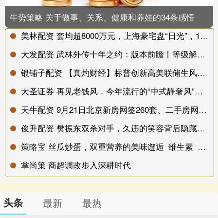
牛势策略 关于做事、关系、健康和养娃的34条感悟
美林配资 套均超8000万元，上海豪宅盘“日光”，120套房卖出98亿元，还有107组客户空手而归
大发配资 武林外传十年之约：版本前瞻丨等级解锁100级！三转职业即将开放！
银铺子配资 【真灼财经】标普创新高美联储生风波，港股通净流出超200亿港元
大圣证券 再见老钱风，今年流行的“中式静奢风”穿搭太时髦了！
天牛配资 9月21日北京新房网签260套、二手房网签140套
俊升配资 樊振东双杀对手，久违的笑容背后隐藏着哪些秘密？
策略宝 丝瓜炒蛋，双重营养的美味邂逅_维生素_蛋白质_人体
掌尚策 商超调改步入深耕时代
头条
最新
最热