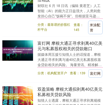
财联社 6 月 18 日讯（编辑 黄君芝）人工
智能（AI）的能力正日益强大，人类则愈
发担心自己"饭碗不保"。但根据亚马逊创
始人杰夫 贝索斯（Jeff Bezos....
分类：最靠谱的炒股杠
查看：
米涂配
杆平台
145
资
富灯网 摩根大通正寻求剥离40亿美
元与私募股权相关的贷款敞口
据媒体周五援引知情人士的话报道，摩根
大通正寻求剥离与逾40亿美元私募股权基
金贷款相关的风险。 海量资讯、精准解
读，尽在新浪财经APP 责任编辑：王永
分类：机构配资开户
查看：139
富灯网
生....
双盈策略 摩根大通拟剥离40亿美元
私募相关贷款风险
知情人士透露，摩根大通正寻求剥离规模