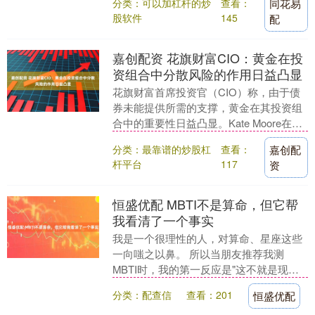
分类：可以加杠杆的炒
查看：
同花易
的报告中表....
股软件
145
配
嘉创配资 花旗财富CIO：黄金在投
资组合中分散风险的作用日益凸显
花旗财富首席投资官（CIO）称，由于债
券未能提供所需的支撑，黄金在其投资组
合中的重要性日益凸显。Kate Moore在接
受采访时表示，公司一直将黄金作为投资
分类：最靠谱的炒股杠
查看：
嘉创配
组合....
杆平台
117
资
恒盛优配 MBTI不是算命，但它帮
我看清了一个事实
我是一个很理性的人，对算命、星座这些
一向嗤之以鼻。 所以当朋友推荐我测
MBTI时，我的第一反应是"这不就是现代
版星座吗"。但她坚持说"你先测，测完看
分类：配查信
查看：201
恒盛优配
解读，不准就....